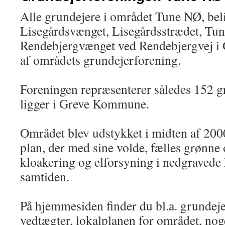
Alle grundejere i området Tune NØ, be
Lisegårdsvænget, Lisegårdsstrædet, Tu
Rendebjergvænget ved Rendebjergvej i
af områdets grundejerforening.
Foreningen repræsenterer således 152 g
ligger i Greve Kommune.
­Området blev udstykket i midten af 200
plan, der med sine volde, fælles grønne
kloakering og elforsyning i nedgravede 
samtiden.
På hjemmesiden finder du bl.a. grundej
vedtægter, lokalplanen for området, no