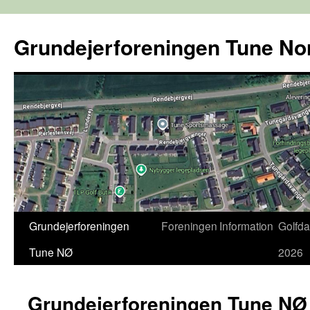
Hop
til
Grundejerforeningen Tune No
indhold
Grundejerforeningen
Foreningen
Information
Golfd
Tune NØ
2026
Grundejerforeningen Tune NØ